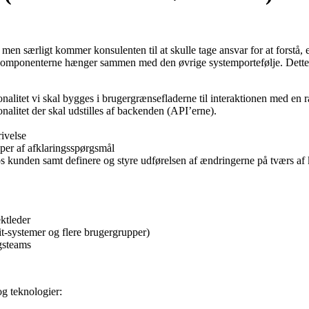
, men særligt kommer konsulenten til at skulle tage ansvar for at forst
komponenterne hænger sammen med den øvrige systemportefølje. Dette in
onalitet vi skal bygges i brugergrænsefladerne til interaktionen med en
nalitet der skal udstilles af backenden (API’erne).
ivelse
yper af afklaringsspørgsmål
os kunden samt definere og styre udførelsen af ændringerne på tværs 
ktleder
 it-systemer og flere brugergrupper)
ngsteams
g teknologier: