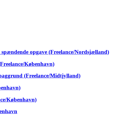
til spændende opgave (Freelance/Nordsjælland)
 (Freelance/København)
baggrund (Freelance/Midtjylland)
benhavn)
ance/København)
benhavn