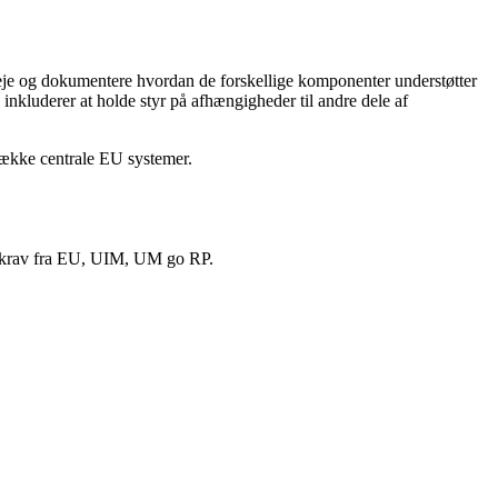
å, eje og dokumentere hvordan de forskellige komponenter understøtter
kluderer at holde styr på afhængigheder til andre dele af
 række centrale EU systemer.
af krav fra EU, UIM, UM go RP.