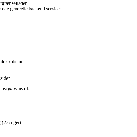
rgrænseflader
sede generelle backend services
T
ide skabelon
ssider
er hsc@twins.dk
g (2-6 uger)