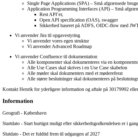
Single Page Applications (SPA) – Små afgrænsede bruge
Application Programming Interfaces (API) – Små afgræn
Rest API’er,
Open API specification (OAS), swagger
Sikkerhed baseret på ADFS, OIDC-flow med JW
Vi anvender Jira til opgavestyring
Vi anvender vores egen struktur
Vi anvender Advanced Roadmap
Vi anvender Confluence til dokumentation
Alle komponenter skal dokumenteres via en komponents
Alle Use Cases skal skrives i en Use Case skabelon
Alle møder skal dokumenters med et mødereferat
Alle større beslutninger skal dokumenteres på beslutning
Kontakt Henrik for yderligere information og aftale på 30179992 ell
Information
Geografi - København
Startdato - Start hurtigst muligt efter sikkerhedsgodkendelsen er i gan
Slutdato - Det er fuldtid frem til udgangen af 2027