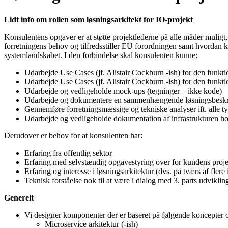
Lidt info om rollen som løsningsarkitekt for IO-projekt
Konsulentens opgaver er at støtte projektlederne på alle måder muligt
forretningens behov og tilfredsstiller EU forordningen samt hvordan 
systemlandskabet. I den forbindelse skal konsulenten kunne:
Udarbejde Use Cases (jf. Alistair Cockburn -ish) for den funkti
Udarbejde Use Cases (jf. Alistair Cockburn -ish) for den funktio
Udarbejde og vedligeholde mock-ups (tegninger – ikke kode)
Udarbejde og dokumentere en sammenhængende løsningsbeskr
Gennemføre forretningsmæssige og tekniske analyser ift. alle t
Udarbejde og vedligeholde dokumentation af infrastrukturen h
Derudover er behov for at konsulenten har:
Erfaring fra offentlig sektor
Erfaring med selvstændig opgavestyring over for kundens proje
Erfaring og interesse i løsningsarkitektur (dvs. på tværs af flere
Teknisk forståelse nok til at være i dialog med 3. parts udvikli
Generelt
Vi designer komponenter der er baseret på følgende koncepter o
Microservice arkitektur (-ish)