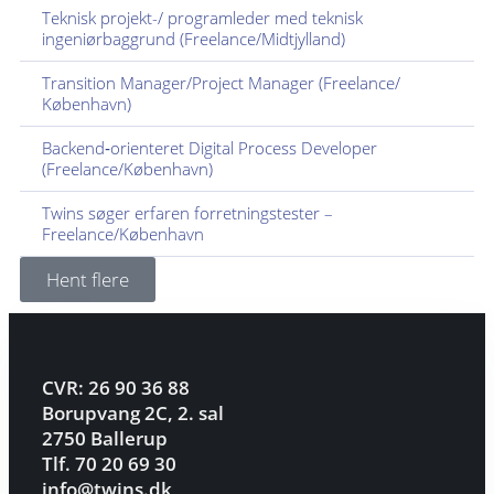
Teknisk projekt-/ programleder med teknisk
ingeniørbaggrund (Freelance/Midtjylland)
Transition Manager/Project Manager (Freelance/
København)
Backend‑orienteret Digital Process Developer
(Freelance/København)
Twins søger erfaren forretningstester –
Freelance/København
Hent flere
CVR: 26 90 36 88
Borupvang 2C, 2. sal
2750 Ballerup
Tlf. 70 20 69 30
info@twins.dk