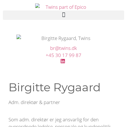
br@twins.dk
+45 30 17 99 87
Birgitte Rygaard
Adm. direktør & partner
Som adm. direktør er jeg ansvarlig for den
overordnede ledelse, personale og kundepolitik,