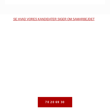
SE HVAD VORES KANDIDATER SIGER OM SAMARBEJDET
OVERVEJER DU, OM DET
ER TID TIL NYE
UDFORDRINGER?
Kontakt os i dag og lad os tage en snak om
mulighederne.Vi behandler indkomne henvendelser
fortroligt.
70 20 69 30