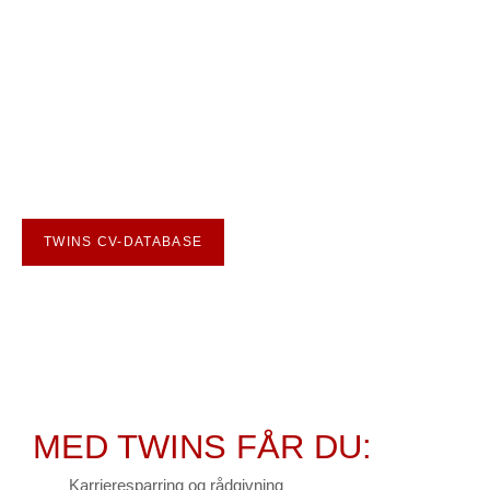
SEND DIT CV
Er du dygtig og kan du bidrage positivt til udvikling af
vores kunders forretning?
Opret dig i vores CV-database, hvor du kan fortælle
os, præcis hvad du er dygtig til – så kan vi matche dig
med det rigtige job!
Vi er altid interesseret i at høre fra kvikke hoveder!
TWINS CV-DATABASE
MED TWINS FÅR DU:
Karrieresparring og rådgivning