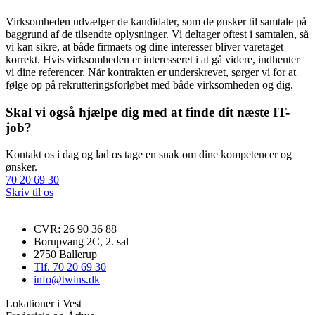
Virksomheden udvælger de kandidater, som de ønsker til samtale på
baggrund af de tilsendte oplysninger. Vi deltager oftest i samtalen, så
vi kan sikre, at både firmaets og dine interesser bliver varetaget
korrekt. Hvis virksomheden er interesseret i at gå videre, indhenter
vi dine referencer. Når kontrakten er underskrevet, sørger vi for at
følge op på rekrutteringsforløbet med både virksomheden og dig.
Skal vi også hjælpe dig med at finde dit næste IT-
job?
Kontakt os i dag og lad os tage en snak om dine kompetencer og
ønsker.
70 20 69 30
Skriv til os
CVR: 26 90 36 88
Borupvang 2C, 2. sal
2750 Ballerup
Tlf. 70 20 69 30
info@twins.dk
Lokationer i Vest