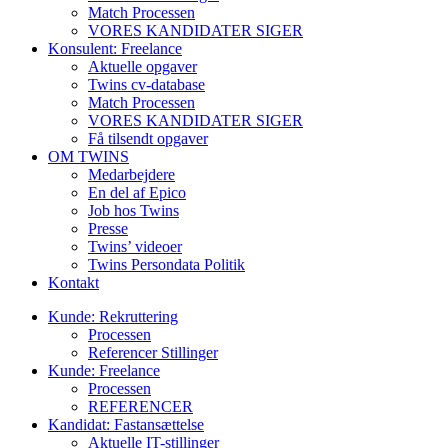
Match Processen
VORES KANDIDATER SIGER
Konsulent: Freelance
Aktuelle opgaver
Twins cv-database
Match Processen
VORES KANDIDATER SIGER
Få tilsendt opgaver
OM TWINS
Medarbejdere
En del af Epico
Job hos Twins
Presse
Twins’ videoer
Twins Persondata Politik
Kontakt
Kunde: Rekruttering
Processen
Referencer Stillinger
Kunde: Freelance
Processen
REFERENCER
Kandidat: Fastansættelse
Aktuelle IT-stillinger