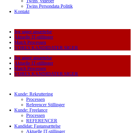
Twins’ videoer
Twins Persondata Politik
Kontakt
Jeg søger ansættelse
Aktuelle IT-stillinger
Match Processen
VORES KANDIDATER SIGER
Jeg søger ansættelse
Aktuelle IT-stillinger
Match Processen
VORES KANDIDATER SIGER
Kunde: Rekruttering
Processen
Referencer Stillinger
Kunde: Freelance
Processen
REFERENCER
Kandidat: Fastansættelse
Aktuelle IT-stillinger