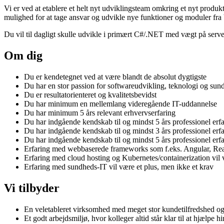
Vi er ved at etablere et helt nyt udviklingsteam omkring et nyt produkt.
mulighed for at tage ansvar og udvikle nye funktioner og moduler fra
Du vil til dagligt skulle udvikle i primært C#/.NET med vægt på server
Om dig
Du er kendetegnet ved at være blandt de absolut dygtigste
Du har en stor passion for softwareudvikling, teknologi og su
Du er resultatorienteret og kvalitetsbevidst
Du har minimum en mellemlang videregående IT-uddannelse
Du har minimum 5 års relevant erhvervserfaring
Du har indgående kendskab til og mindst 5 års professionel e
Du har indgående kendskab til og mindst 3 års professionel e
Du har indgående kendskab til og mindst 5 års professionel erfa
Erfaring med webbaserede frameworks som f.eks. Angular, Reac
Erfaring med cloud hosting og Kubernetes/containerization vil 
Erfaring med sundheds-IT vil være et plus, men ikke et krav
Vi tilbyder
En veletableret virksomhed med meget stor kundetilfredshed og
Et godt arbejdsmiljø, hvor kolleger altid står klar til at hjælpe 