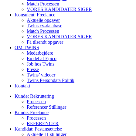
Match Processen
VORES KANDIDATER SIGER
Konsulent: Freelance
Aktuelle opgaver
Twins cv-database
Match Processen
VORES KANDIDATER SIGER
Få tilsendt opgaver
OM TWINS
Medarbejdere
En del af Epico
Job hos Twins
Presse
Twins’ videoer
Twins Persondata Politik
Kontakt
Kunde: Rekruttering
Processen
Referencer Stillinger
Kunde: Freelance
Processen
REFERENCER
Kandidat: Fastansættelse
Aktuelle IT-stillinger