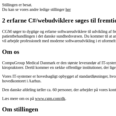
Stillingen er besat.
Du kan se vores andre ledige stillinger
her
2 erfarne C#/webudviklere søges til fremt
CGM søger to dygtige og erfarne softwareudviklere til udvikling af fre
patientbehandlingen i det danske sundhedsvæsen. Du kommer til at arb
vil arbejde professionelt med moderne softwareudvikling i et uform
Om os
CompuGroup Medical Danmark er den største leverandør af IT-systemer 
kiropraktorer. Dertil kommer en række offentlige institutioner, der l
Vores IT-systemer er hovedsagligt opbygget af standardløsninger, hvor
hovedkontoret i Aarhus.
Den danske afdeling tæller ca. 60 personer, der arbejder på vores kon
Læs mere om os på
www.cgm.com/dk
.
Om stillingen