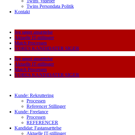
Twins’ videoer
Twins Persondata Politik
Kontakt
Jeg søger ansættelse
Aktuelle IT-stillinger
Match Processen
VORES KANDIDATER SIGER
Jeg søger ansættelse
Aktuelle IT-stillinger
Match Processen
VORES KANDIDATER SIGER
Kunde: Rekruttering
Processen
Referencer Stillinger
Kunde: Freelance
Processen
REFERENCER
Kandidat: Fastansættelse
Aktuelle IT-stillinger