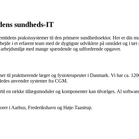
idens sundheds-IT
mtidens praksissystemer til den primære sundhedssektor. Her er din muli
ejde i et erfarent team med de dygtigste udviklere på området og i tæt
elt arbejdsmiljø med mange spændende og udfordrende opgaver.
til praktiserende læger og fysioterapeuter i Danmark. Vi har ca. 1200 
igeledes anvender systemer fra CGM.
til en række tillægsmoduler og komponenter kan tilvælges. Al software e
torer i Aarhus, Frederikshavn og Høje-Taastrup.