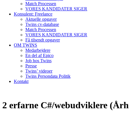
Match Processen
VORES KANDIDATER SIGER
Konsulent: Freelance
Aktuelle opgaver
Twins cv-database
Match Processen
VORES KANDIDATER SIGER
Få tilsendt opgaver
OM TWINS
Medarbejdere
En del af Epico
Job hos Twins
Presse
Twins’ videoer
Twins Persondata Politik
Kontakt
2 erfarne C#/webudviklere (Å