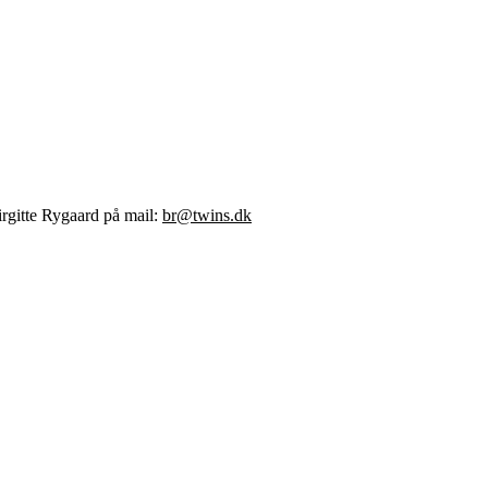
rgitte Rygaard på mail:
br@twins.dk
.