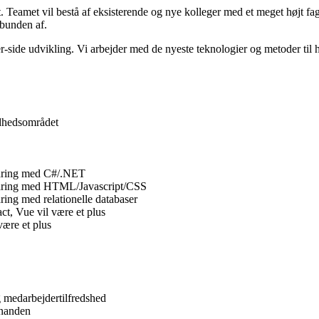
 Teamet vil bestå af eksisterende og nye kolleger med et meget højt fagli
 bunden af.
-side udvikling. Vi arbejder med de nyeste teknologier og metoder til hur
ndhedsområdet
rfaring med C#/.NET
rfaring med HTML/Javascript/CSS
ring med relationelle databaser
t, Vue vil være et plus
være et plus
 medarbejdertilfredshed
hinanden