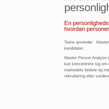
personli
En personlighedst
hvordan personen 
Twins anvender Master P
kandidater.
Master Person Analyse (
kan koncentrere sig om de
markedets bedste og mes
rekruttering eller vurde