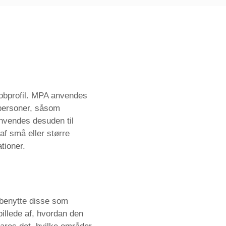
obprofil. MPA anvendes
ltpersoner, såsom
anvendes desuden til
f små eller større
tioner.
 benytte disse som
billede af, hvordan den