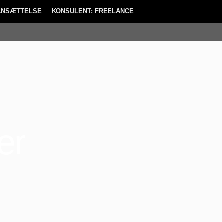
TANSÆTTELSE
KONSULENT: FREELANCE
er