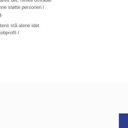
lares det, hvilke områder
ne støtte personen i
g.
tens stå alene idet
obprofil /