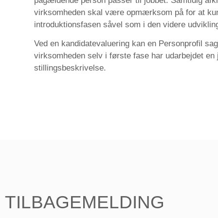
pågældende person passer til jobbet. Samtidig afk
virksomheden skal være opmærksom på for at kun
introduktionsfasen såvel som i den videre udviklin
Ved en kandidatevaluering kan en Personprofil sag
virksomheden selv i første fase har udarbejdet en j
stillingsbeskrivelse.
TILBAGEMELDING