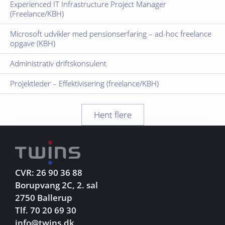
Experienced IT Infrastructure Project Manager
(Freelance/KBH)
Microsoft udvikler med pensionserfaring – ad-hoc freelance
opgave (KBH)
Administrativ driftskonsulent
Projektleder – Effektivisering (freelance/KBH)
Hent flere
CVR: 26 90 36 88
Borupvang 2C, 2. sal
2750 Ballerup
Tlf. 70 20 69 30
info@twins.dk