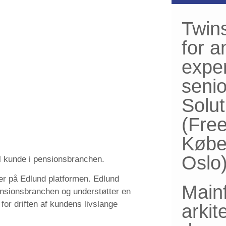
Twins
for a
expe
senio
Solut
(Fre
Købe
Oslo
il kunde i pensionsbranchen.
der på Edlund platformen. Edlund
Main
pensionsbranchen og understøtter en
for driften af kundens livslange
arkit