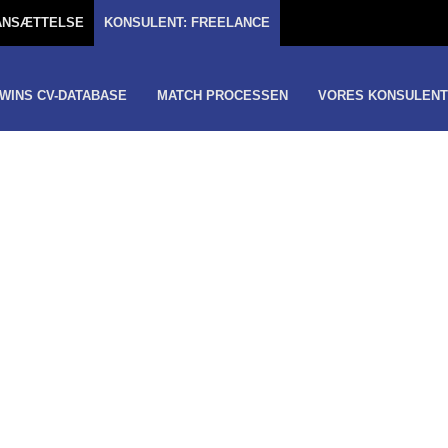
TANSÆTTELSE
KONSULENT: FREELANCE
WINS CV-DATABASE
MATCH PROCESSEN
VORES KONSULENT
 SØGER
VIKLER
E