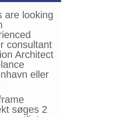
 are looking
n
rienced
r consultant
ion Architect
elance
nhavn eller
)
frame
ekt søges 2