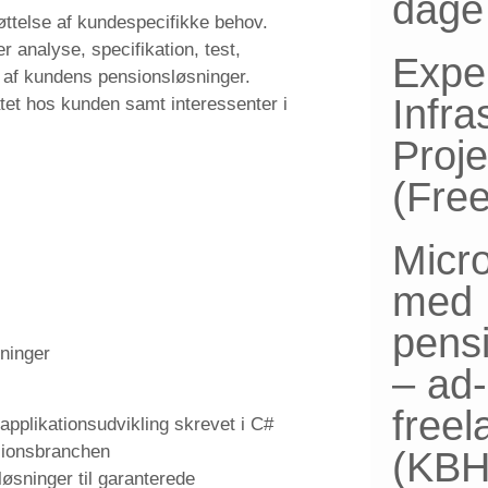
dage 
øttelse af kundespecifikke behov.
 analyse, specifikation, test,
Expe
ing af kundens pensionsløsninger.
Infra
tet hos kunden samt interessenter i
Proj
(Fre
Micro
med
pensi
sninger
– ad
free
pplikationsudvikling skrevet i C#
sionsbranchen
(KBH
løsninger til garanterede