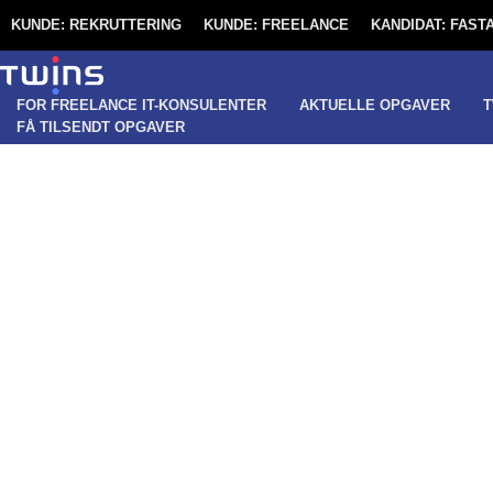
KUNDE: REKRUTTERING
KUNDE: FREELANCE
KANDIDAT: FAS
FOR FREELANCE IT-KONSULENTER
AKTUELLE OPGAVER
T
FÅ TILSENDT OPGAVER
NY OPGAVE - VI
EN ERFAREN
MICROSOFT UD
TIL SPÆNDEND