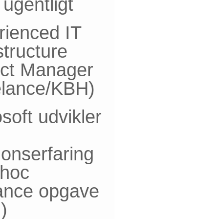
ugentligt
rienced IT
structure
ect Manager
elance/KBH)
soft udvikler
onserfaring
-hoc
lance opgave
)