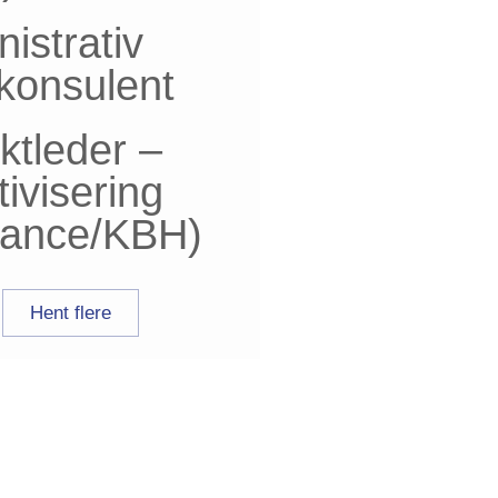
istrativ
skonsulent
ktleder –
tivisering
elance/KBH)
Hent flere