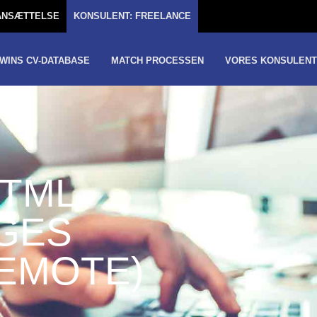
TANSÆTTELSE
KONSULENT: FREELANCE
WINS CV-DATABASE
MATCH PROCESSEN
VORES KONSULENT
HTML
GES
REMOTE)