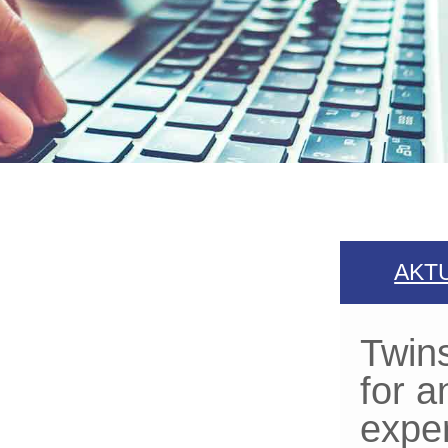
AKT
Twins
for a
expe