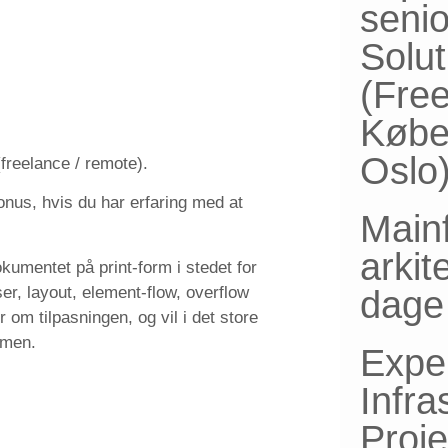
senio
Solut
(Fre
Købe
Oslo
freelance / remote).
onus, hvis du har erfaring med at
Main
arkit
umentet på print-form i stedet for
er, layout, element-flow, overflow
dage 
om tilpasningen, og vil i det store
mmen.
Expe
Infra
Proj