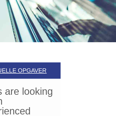
UELLE OPGAVER
 are looking
n
rienced