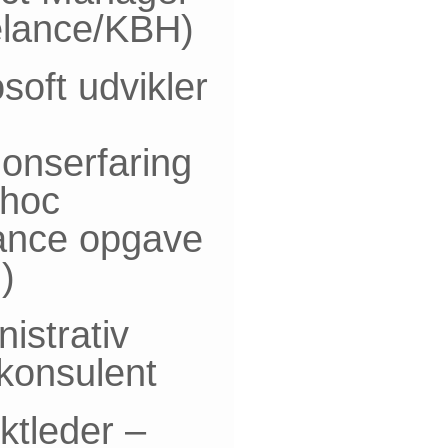
elance/KBH)
soft udvikler
onserfaring
-hoc
lance opgave
)
istrativ
skonsulent
ktleder –