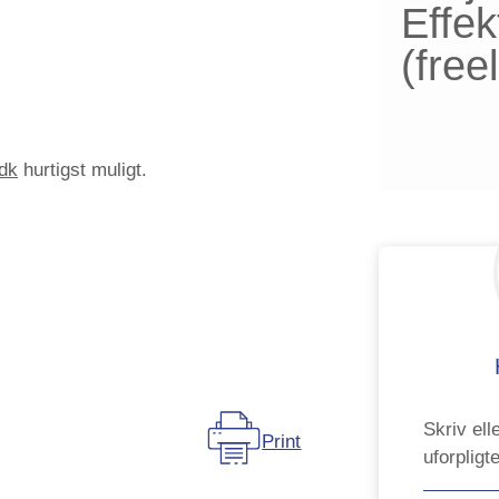
Effek
(fre
dk
hurtigst muligt.
Skriv elle
Print
uforpligt