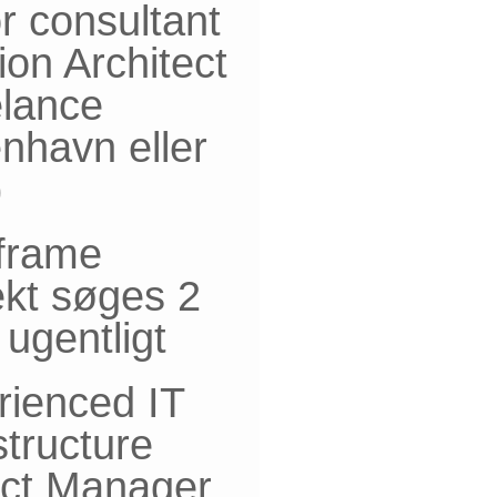
r consultant
ion Architect
elance
nhavn eller
)
frame
ekt søges 2
ugentligt
rienced IT
structure
ect Manager