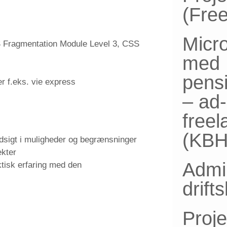
(Fre
Micro
 Fragmentation Module Level 3, CSS
med
pensi
r f.eks. vie express
– ad
free
(KBH
indsigt i muligheder og begrænsninger
ekter
Admin
ktisk erfaring med den
drift
Proje