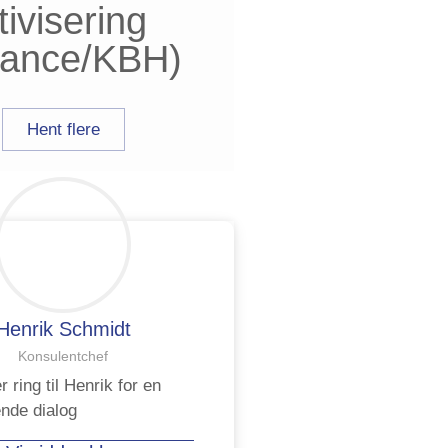
tivisering
elance/KBH)
Hent flere
Henrik Schmidt
Konsulentchef
r ring til Henrik for en
ende dialog