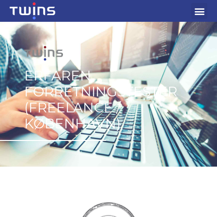
ERFAREN
FORRETNINGSTESTER
(FREELANCE /
KØBENHAVN)