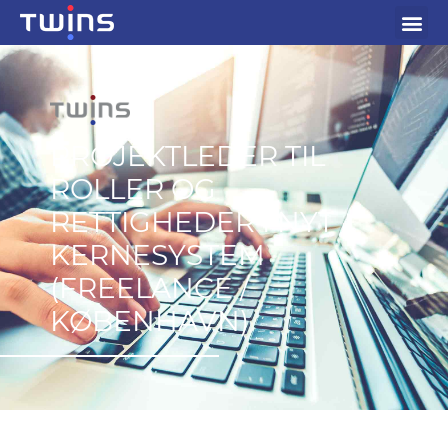
PROJEKTLEDER TIL
ROLLER OG
RETTIGHEDER I NYT
KERNESYSTEM
(FREELANCE /
KØBENHAVN)