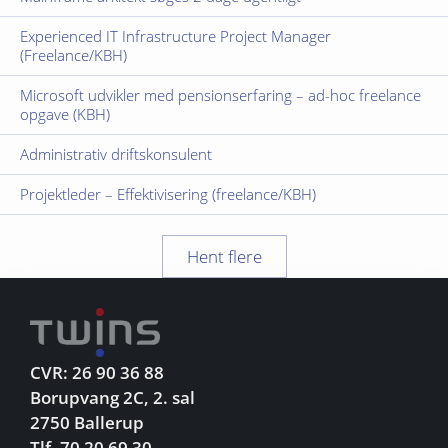
Experienced IT Infrastructure Project Manager
(Freelance/KBH)
Microsoft udvikler med pensionserfaring – ad-hoc freelance
opgave (KBH)
Administrativ driftskonsulent
Projektleder – Effektivisering (freelance/KBH)
Hent flere
CVR: 26 90 36 88
Borupvang 2C, 2. sal
2750 Ballerup
Tlf. 70 20 69 30