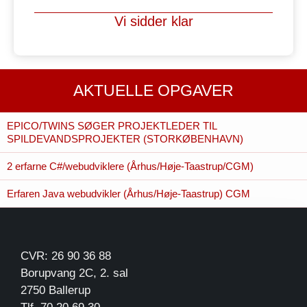
Vi sidder klar
AKTUELLE OPGAVER
EPICO/TWINS SØGER PROJEKTLEDER TIL
SPILDEVANDSPROJEKTER (STORKØBENHAVN)
2 erfarne C#/webudviklere (Århus/Høje-Taastrup/CGM)
Erfaren Java webudvikler (Århus/Høje-Taastrup) CGM
CVR: 26 90 36 88
Borupvang 2C, 2. sal
2750 Ballerup