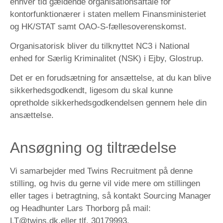
enhver tid gældende organisationsaftale for
kontorfunktionærer i staten mellem Finansministeriet
og HK/STAT samt OAO-S-fællesoverenskomst.
Organisatorisk bliver du tilknyttet NC3 i National
enhed for Særlig Kriminalitet (NSK) i Ejby, Glostrup.
Det er en forudsætning for ansættelse, at du kan blive
sikkerhedsgodkendt, ligesom du skal kunne
opretholde sikkerhedsgodkendelsen gennem hele din
ansættelse.
Ansøgning og tiltrædelse
Vi samarbejder med Twins Recruitment på denne
stilling, og hvis du gerne vil vide mere om stillingen
eller tages i betragtning, så kontakt Sourcing Manager
og Headhunter Lars Thorborg på mail:
LT@twins.dk
.eller
tlf. 30179993
.