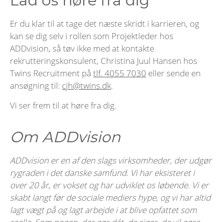
Lad os høre fra dig
Er du klar til at tage det næste skridt i karrieren, og
kan se dig selv i rollen som Projektleder hos
ADDvision, så tøv ikke med at kontakte
rekrutteringskonsulent, Christina Juul Hansen hos
Twins Recruitment på
tlf. 4055 7030
eller sende en
ansøgning til:
cjh@twins.dk
.
Vi ser frem til at høre fra dig.
Om ADDvision
ADDvision er en af den slags virksomheder, der udgør
rygraden i det danske samfund. Vi har eksisteret i
over 20 år, er vokset og har udviklet os løbende. Vi er
skabt langt før de sociale mediers hype, og vi har altid
lagt vægt på og lagt arbejde i at blive opfattet som