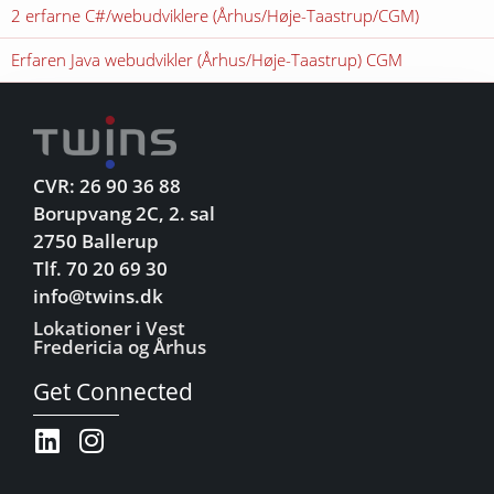
2 erfarne C#/webudviklere (Århus/Høje-Taastrup/CGM)
Erfaren Java webudvikler (Århus/Høje-Taastrup) CGM
CVR: 26 90 36 88
Borupvang 2C, 2. sal
2750 Ballerup
Tlf. 70 20 69 30
info@twins.dk
Lokationer i Vest
Fredericia og Århus
Get Connected