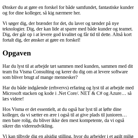
Ønsker du at gøre en forskel for både samfundet, fantastiske kunder
og for dine kolleger, så kig nærmere her.
Vi søger dig, der brænder for det, du laver og tænder på nye
teknologier. Dig, der kan lide at sparre med både kunder og teamet.
Dig, der går op i at levere god kvalitet og får tid til dette. Altså kort
fortalt dig, der ønsker at gøre en forskel!
Opgaven
Har du lyst til at arbejde tæt sammen med kunden, sammen med dit
team fra Visma Consulting og kerer du dig om at levere software
som bliver brugt af mange mennesker?
Har du både indgående (erhvervs) erfaring og lyst til at arbejde med
Microsoft stacken og kode i .Net Core/. NET & C# og Azure… så
læs videre!
Hos Visma er det essentielt, at du også har lyst til at løfte dine
kolleger, da vi sætter en ære i også til at give plads til junioren…
men bare rolig, du bliver ikke den mest kompetente, da vi også
sikrer din videreudvikling.
Vi kan tilbyde dig en alsidig stilling, hvor du arbejder i et agilt miljø