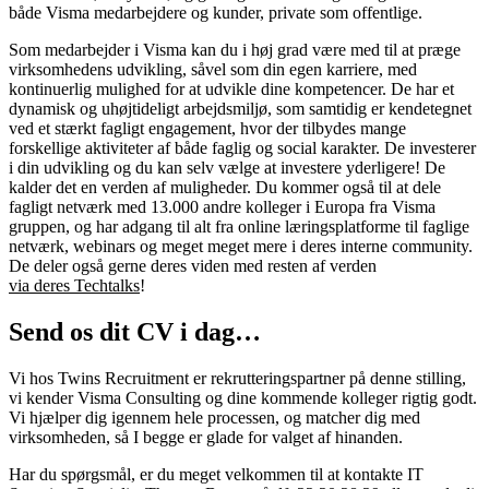
både Visma medarbejdere og kunder, private som offentlige.
Som medarbejder i Visma kan du i høj grad være med til at præge
virksomhedens udvikling, såvel som din egen karriere, med
kontinuerlig mulighed for at udvikle dine kompetencer. De har et
dynamisk og uhøjtideligt arbejdsmiljø, som samtidig er kendetegnet
ved et stærkt fagligt engagement, hvor der tilbydes mange
forskellige aktiviteter af både faglig og social karakter. De investerer
i din udvikling og du kan selv vælge at investere yderligere! De
kalder det en verden af muligheder. Du kommer også til at dele
fagligt netværk med 13.000 andre kolleger i Europa fra Visma
gruppen, og har adgang til alt fra online læringsplatforme til faglige
netværk, webinars og meget meget mere i deres interne community.
De deler også gerne deres viden med resten af verden
via deres Techtalks
!
Send os dit CV i dag…
Vi hos Twins Recruitment er rekrutteringspartner på denne stilling,
vi kender Visma Consulting og dine kommende kolleger rigtig godt.
Vi hjælper dig igennem hele processen, og matcher dig med
virksomheden, så I begge er glade for valget af hinanden.
Har du spørgsmål, er du meget velkommen til at kontakte IT