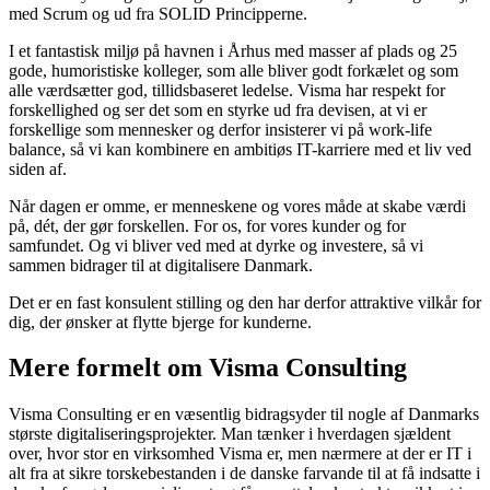
med Scrum og ud fra SOLID Principperne.
I et fantastisk miljø på havnen i Århus med masser af plads og 25
gode, humoristiske kolleger, som alle bliver godt forkælet og som
alle værdsætter god, tillidsbaseret ledelse. Visma har respekt for
forskellighed og ser det som en styrke ud fra devisen, at vi er
forskellige som mennesker og derfor insisterer vi på work-life
balance, så vi kan kombinere en ambitiøs IT-karriere med et liv ved
siden af.
Når dagen er omme, er menneskene og vores måde at skabe værdi
på, dét, der gør forskellen. For os, for vores kunder og for
samfundet. Og vi bliver ved med at dyrke og investere, så vi
sammen bidrager til at digitalisere Danmark.
Det er en fast konsulent stilling og den har derfor attraktive vilkår for
dig, der ønsker at flytte bjerge for kunderne.
Mere formelt om Visma Consulting
Visma Consulting er en væsentlig bidragsyder til nogle af Danmarks
største digitaliseringsprojekter. Man tænker i hverdagen sjældent
over, hvor stor en virksomhed Visma er, men nærmere at der er IT i
alt fra at sikre torskebestanden i de danske farvande til at få indsatte i