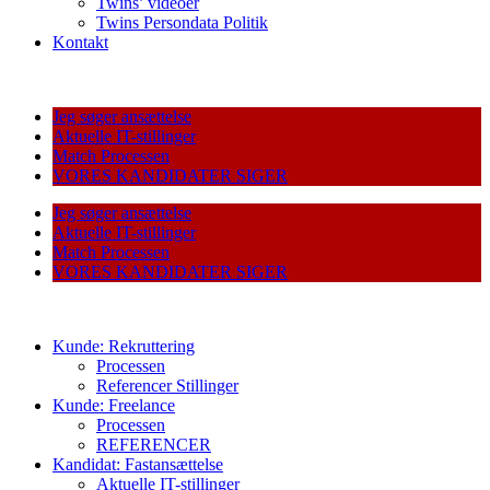
Twins’ videoer
Twins Persondata Politik
Kontakt
Jeg søger ansættelse
Aktuelle IT-stillinger
Match Processen
VORES KANDIDATER SIGER
Jeg søger ansættelse
Aktuelle IT-stillinger
Match Processen
VORES KANDIDATER SIGER
Kunde: Rekruttering
Processen
Referencer Stillinger
Kunde: Freelance
Processen
REFERENCER
Kandidat: Fastansættelse
Aktuelle IT-stillinger