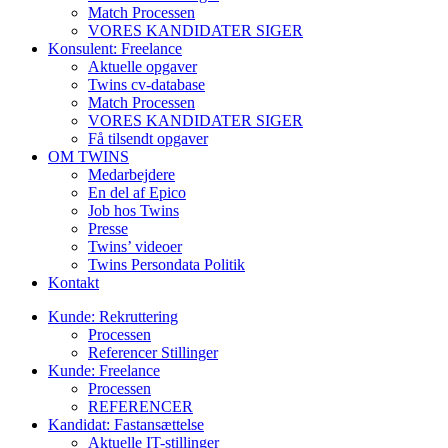
Match Processen
VORES KANDIDATER SIGER
Konsulent: Freelance
Aktuelle opgaver
Twins cv-database
Match Processen
VORES KANDIDATER SIGER
Få tilsendt opgaver
OM TWINS
Medarbejdere
En del af Epico
Job hos Twins
Presse
Twins’ videoer
Twins Persondata Politik
Kontakt
Kunde: Rekruttering
Processen
Referencer Stillinger
Kunde: Freelance
Processen
REFERENCER
Kandidat: Fastansættelse
Aktuelle IT-stillinger