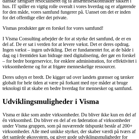
danske fængsler resocialiseret og få ansættelseskontrakter sikkert i
hus. IT spiller en vigtig rolle overalt i vores hverdag og er afgørende
for den måde, vores samfund fungerer på. Uanset om det er inden
for det offentlige eller det private.
Vismas produkter gør en forskel for vores samfund!
I Visma Consulting arbejder de for at styrke det samfund, de er en
del af. De er sat i verden for at levere vækst. Det er deres opdrag.
Ingen vækst – ingen udvikling. Det er fundamentet for, at de både i
dag og i fremtiden kan bidrage med digitalisering, der gør en forskel
– for bedre borgerservice, for enklere administration, for effektivitet i
virksomhederne og for at frigøre menneskelige ressourcer.
Deres udsyn er bredt. De kigger ud over landets grænser og tænker
globalt for hele tiden at være på forkant med nye måder at bruge
teknologi til at skabe en bedre hverdag for mennesker og samfund.
Udviklingsmuligheder i Visma
Visma er ikke som andre virksomheder. Du bliver ikke kun en del af
én virksomhed. Du bliver en del af en føderation af virksomheder
under Visma gruppen, som på nuværende tidspunkt består af 200+
virksomheder. Alle med unikke styrker, der skaber værdi på tværs af
det samlede økosystem, og giver gode udviklingsmuligheder for