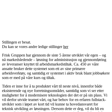
Stillingen er besat.
Du kan se vores andre ledige stillinger
her
Frisk Gruppen har gjennom de siste 5 årene utviklet vår egen – og
nå markedsledende – løsning for administrasjon og gjennomføring
av leveranser knyttet til arbeidsmarkedstiltak. Ca. 450 av våre
ansatte bruker dette systemet som ett av sine primære
arbeidsverktøy, og samtidig er systemet i aktiv bruk blant jobbsøkere
som er med på våre kurs og tiltak.
Tiden er inne for å ta produktet vårt til neste nivå, innenfor både
eksisterende og nye forretningsområder, samtidig som vi ser etter
muligheter for å modernisere teknologien der det er på sin plass. Vi
vil derfor utvide teamet vårt, og har behov for en erfaren fullstack-
utvikler som i løpet av kort tid vil kunne ta hovedansvaret for
teknisk utvikling av løsningen. Dersom dette er deg, vil du bli en