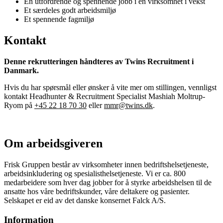
En utfordrende og spennende jobb i en virksomhet i vekst
Et særdeles godt arbeidsmiljø
Et spennende fagmiljø
Kontakt
Denne rekrutteringen håndteres av Twins Recruitment i
Danmark.
Hvis du har spørsmål eller ønsker å vite mer om stillingen, vennligst
kontakt Headhunter & Recruitment Specialist Mashiah Moltrup-
Ryom på
+45 22 18 70 30
eller
mmr@twins.dk
.
Om arbeidsgiveren
Frisk Gruppen består av virksomheter innen bedriftshelsetjeneste,
arbeidsinkludering og spesialisthelsetjeneste. Vi er ca. 800
medarbeidere som hver dag jobber for å styrke arbeidshelsen til de
ansatte hos våre bedriftskunder, våre deltakere og pasienter.
Selskapet er eid av det danske konsernet Falck A/S.
Information