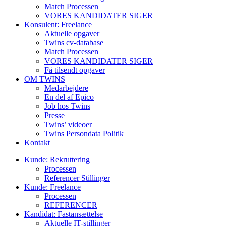
Match Processen
VORES KANDIDATER SIGER
Konsulent: Freelance
Aktuelle opgaver
Twins cv-database
Match Processen
VORES KANDIDATER SIGER
Få tilsendt opgaver
OM TWINS
Medarbejdere
En del af Epico
Job hos Twins
Presse
Twins’ videoer
Twins Persondata Politik
Kontakt
Kunde: Rekruttering
Processen
Referencer Stillinger
Kunde: Freelance
Processen
REFERENCER
Kandidat: Fastansættelse
Aktuelle IT-stillinger