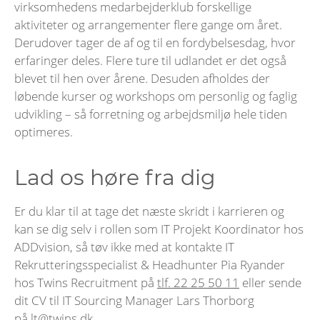
virksomhedens medarbejderklub forskellige
aktiviteter og arrangementer flere gange om året.
Derudover tager de af og til en fordybelsesdag, hvor
erfaringer deles. Flere ture til udlandet er det også
blevet til hen over årene. Desuden afholdes der
løbende kurser og workshops om personlig og faglig
udvikling – så forretning og arbejdsmiljø hele tiden
optimeres.
Lad os høre fra dig
Er du klar til at tage det næste skridt i karrieren og
kan se dig selv i rollen som IT Projekt Koordinator hos
ADDvision, så tøv ikke med at kontakte IT
Rekrutteringsspecialist & Headhunter Pia Ryander
hos Twins Recruitment på
tlf. 22 25 50 11
eller sende
dit CV til IT Sourcing Manager Lars Thorborg
på
lt@twins.dk
.