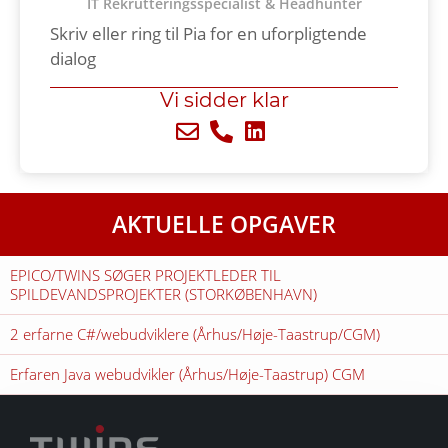
IT Rekrutteringsspecialist & Headhunter​
Skriv eller ring til Pia for en uforpligtende
dialog
Vi sidder klar
AKTUELLE OPGAVER
EPICO/TWINS SØGER PROJEKTLEDER TIL
SPILDEVANDSPROJEKTER (STORKØBENHAVN)
2 erfarne C#/webudviklere (Århus/Høje-Taastrup/CGM)
Erfaren Java webudvikler (Århus/Høje-Taastrup) CGM