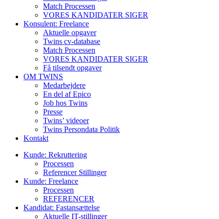
Match Processen
VORES KANDIDATER SIGER
Konsulent: Freelance
Aktuelle opgaver
Twins cv-database
Match Processen
VORES KANDIDATER SIGER
Få tilsendt opgaver
OM TWINS
Medarbejdere
En del af Epico
Job hos Twins
Presse
Twins’ videoer
Twins Persondata Politik
Kontakt
Kunde: Rekruttering
Processen
Referencer Stillinger
Kunde: Freelance
Processen
REFERENCER
Kandidat: Fastansættelse
Aktuelle IT-stillinger