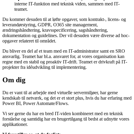
interne IT-funktion med teknisk viden, sammen med IT-
teamet.
Du kommer desuden til at løfte opgaver, som kontrakt-, licens- og
leverandørstyring, GDPR, O365 site management,
ændringshåndtering, kravsspecificering, sagshåndtering,
dokumentation og guidelines. Der vil desuden være diverse ad hoc-
opgaver relateret til området.
Du bliver en del af et team med en IT-administrator samt en SRO
ansvarlig. Teamet har bl.a. ansvaret for, at vores organisation kan
regne med en stabil og proaktiv IT-drift. Teamet er drivkraft på IT-
projekter fra idéudvikling til implementering.
Om dig
Du er vant til at arbejde med virtuelle servermiljøer, har gerne
kendskab til netværk, og det er et stort plus, hvis du har erfaring med
Power BI, Power Automate/Flows.
Vi ser gerne du har en bred IT-viden kombineret med en teknisk
forståelse og samtidig har en brugertilgang til bedst at udnytte vores
applikationer.