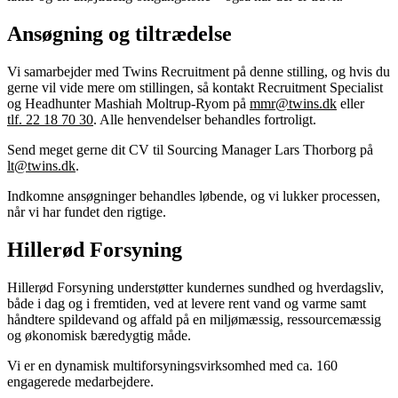
Ansøgning og tiltrædelse
Vi samarbejder med Twins Recruitment på denne stilling, og hvis du
gerne vil vide mere om stillingen, så kontakt Recruitment Specialist
og Headhunter Mashiah Moltrup-Ryom på
mmr@twins.dk
eller
tlf. 22 18 70 30
. Alle henvendelser behandles fortroligt.
Send meget gerne dit CV til Sourcing Manager Lars Thorborg på
lt@twins.dk
.
Indkomne ansøgninger behandles løbende, og vi lukker processen,
når vi har fundet den rigtige.
Hillerød Forsyning
Hillerød Forsyning understøtter kundernes sundhed og hverdagsliv,
både i dag og i fremtiden, ved at levere rent vand og varme samt
håndtere spildevand og affald på en miljømæssig, ressourcemæssig
og økonomisk bæredygtig måde.
Vi er en dynamisk multiforsyningsvirksomhed med ca. 160
engagerede medarbejdere.