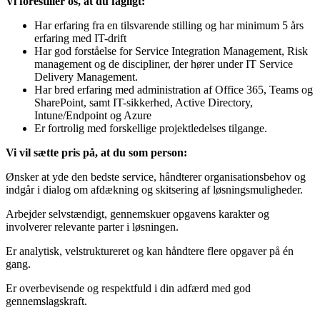
Vi forestiller os, at du fagligt:
Har erfaring fra en tilsvarende stilling og har minimum 5 års
erfaring med IT-drift
Har god forståelse for Service Integration Management, Risk
management og de discipliner, der hører under IT Service
Delivery Management.
Har bred erfaring med administration af Office 365, Teams og
SharePoint, samt IT-sikkerhed, Active Directory,
Intune/Endpoint og Azure
Er fortrolig med forskellige projektledelses tilgange.
Vi vil sætte pris på, at du som person:
Ønsker at yde den bedste service, håndterer organisationsbehov og
indgår i dialog om afdækning og skitsering af løsningsmuligheder.
Arbejder selvstændigt, gennemskuer opgavens karakter og
involverer relevante parter i løsningen.
Er analytisk, velstruktureret og kan håndtere flere opgaver på én
gang.
Er overbevisende og respektfuld i din adfærd med god
gennemslagskraft.