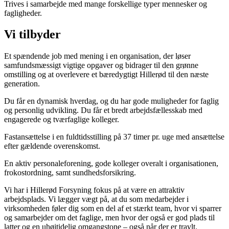
Trives i samarbejde med mange forskellige typer mennesker og
fagligheder.
Vi tilbyder
Et spændende job med mening i en organisation, der løser
samfundsmæssigt vigtige opgaver og bidrager til den grønne
omstilling og at overlevere et bæredygtigt Hillerød til den næste
generation.
Du får en dynamisk hverdag, og du har gode muligheder for faglig
og personlig udvikling. Du får et bredt arbejdsfællesskab med
engagerede og tværfaglige kolleger.
Fastansættelse i en fuldtidsstilling på 37 timer pr. uge med ansættelse
efter gældende overenskomst.
En aktiv personaleforening, gode kolleger overalt i organisationen,
frokostordning, samt sundhedsforsikring.
Vi har i Hillerød Forsyning fokus på at være en attraktiv
arbejdsplads. Vi lægger vægt på, at du som medarbejder i
virksomheden føler dig som en del af et stærkt team, hvor vi sparrer
og samarbejder om det faglige, men hvor der også er god plads til
latter og en uhøjtidelig omgangstone – også når der er travlt.