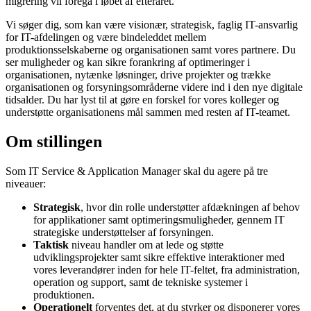
migrering vil foregå i løbet af efteråret.
Vi søger dig, som kan være visionær, strategisk, faglig IT-ansvarlig
for IT-afdelingen og være bindeleddet mellem
produktionsselskaberne og organisationen samt vores partnere. Du
ser muligheder og kan sikre forankring af optimeringer i
organisationen, nytænke løsninger, drive projekter og trække
organisationen og forsyningsområderne videre ind i den nye digitale
tidsalder. Du har lyst til at gøre en forskel for vores kolleger og
understøtte organisationens mål sammen med resten af IT-teamet.
Om stillingen
Som IT Service & Application Manager skal du agere på tre
niveauer:
Strategisk
, hvor din rolle understøtter afdækningen af behov
for applikationer samt optimeringsmuligheder, gennem IT
strategiske understøttelser af forsyningen.
Taktisk
niveau handler om at lede og støtte
udviklingsprojekter samt sikre effektive interaktioner med
vores leverandører inden for hele IT-feltet, fra administration,
operation og support, samt de tekniske systemer i
produktionen.
Operationelt
forventes det, at du styrker og disponerer vores