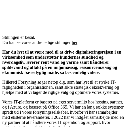
Stillingen er besat.
Du kan se vores andre ledige stillinger
her
Har du lyst til at være med til at drive digitaliseringsrejsen i en
virksomhed som understøtter kundernes sundhed og
hverdagsliv, leverer rent vand og varme samt håndterer
spildevand og affald på en miljømæssig, ressourcemæssig og
økonomisk bæredygtig måde, så læs endelig videre.
Hillerød Forsyning søger netop dig, som har lyst til at styrke IT-
fagligheden i organisationen, samt sikre strategisk eksekvering og
hjælpe med at vi tager de rigtige valg og optimere vores systemer.
Vores IT-platform er baseret på eget servermiljø hos hosting partner,
og i Azure, og baseret på Office 365. Vi har en lang række systemer
spredt ud i vores forsyningsselskaber, hvorfor vi har samarbejder
med eksterne leverandører. I 2022 har vi indgået samarbejde med en
ny partner til at håndtere vores IT-operation og support, hvor