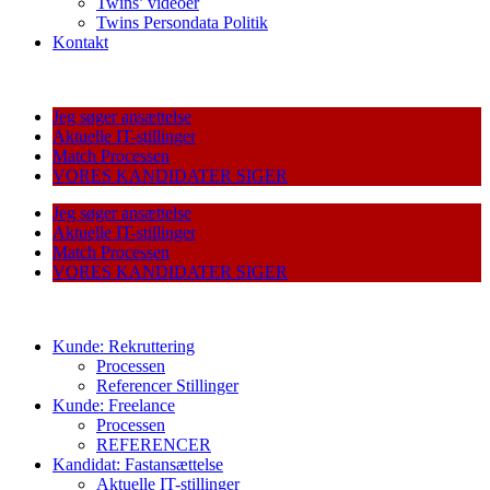
Twins’ videoer
Twins Persondata Politik
Kontakt
Jeg søger ansættelse
Aktuelle IT-stillinger
Match Processen
VORES KANDIDATER SIGER
Jeg søger ansættelse
Aktuelle IT-stillinger
Match Processen
VORES KANDIDATER SIGER
Kunde: Rekruttering
Processen
Referencer Stillinger
Kunde: Freelance
Processen
REFERENCER
Kandidat: Fastansættelse
Aktuelle IT-stillinger