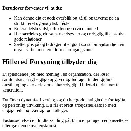
Derudover forventer vi, at du:
Kan danne dig et godt overblik og gå til opgaverne på en
struktureret og analytisk måde
Er kvalitetsbevidst, effektiv og serviceminded
Har særdeles gode samarbejdsevner og er dygtig til at skabe
gode relationer
Sætter pris på og bidrager til et godt socialt arbejdsmiljø i en
organisation med en uformel omgangstone
Hillerød Forsyning tilbyder dig
Et spændende job med mening i en organisation, der løser
samfundsmæssigt vigtige opgaver og bidrager til den grønne
omstilling og at overlevere et bæredygtigt Hillerød til den næste
generation.
Du får en dynamisk hverdag, og du har gode muligheder for faglig
og personlig udvikling. Du får et bredt arbejdsfællesskab med
engagerede og tværfaglige kolleger.
Fastansættelse i en fuldtidsstilling på 37 timer pr. uge med ansættelse
efter gældende overenskomst.