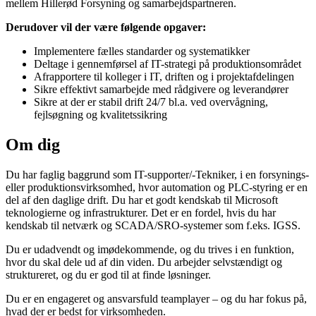
mellem Hillerød Forsyning og samarbejdspartneren.
Derudover vil der være følgende opgaver:
Implementere fælles standarder og systematikker
Deltage i gennemførsel af IT-strategi på produktionsområdet
Afrapportere til kolleger i IT, driften og i projektafdelingen
Sikre effektivt samarbejde med rådgivere og leverandører
Sikre at der er stabil drift 24/7 bl.a. ved overvågning,
fejlsøgning og kvalitetssikring
Om dig
Du har faglig baggrund som IT-supporter/-Tekniker, i en forsynings-
eller produktionsvirksomhed, hvor automation og PLC-styring er en
del af den daglige drift. Du har et godt kendskab til Microsoft
teknologierne og infrastrukturer. Det er en fordel, hvis du har
kendskab til netværk og SCADA/SRO-systemer som f.eks. IGSS.
Du er udadvendt og imødekommende, og du trives i en funktion,
hvor du skal dele ud af din viden. Du arbejder selvstændigt og
struktureret, og du er god til at finde løsninger.
Du er en engageret og ansvarsfuld teamplayer – og du har fokus på,
hvad der er bedst for virksomheden.