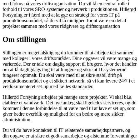
med fokus på vores driftsorganisation. Du vil få en central rolle i
forhold til vores SRO-systemer og netværk i produktionen. Hillerød
Forsyning er i færd med at lægge en strategi for vores IT på
produktionsområdet, så du vil få mulighed for at være en del af
projektet sammen med vores rådgivere og driftsorganisation
Om stillingen
Stillingen er meget alsidig og du kommer til at arbejde tæt sammen
med kolleger i vores driftsområder. Dine opgaver vil være mange og
varierede. Der er tale om daglig support til brugere, hvor det handler
om at få dagligdags ting til at fungere og sikre at IT-systemerne
fungerer optimalt. Du skal være med til at sikre stabil drift på
produktionsområdet og et sikkert netværk, så vi kan levere 24/7 i et
veldokumenteret set-up med fælles standarder.
Hillerød Forsyning arbejder på mange store projekter. Vi skal bl.a.
etablere et vandværk. Det nye anlæg skal ligeledes serviceres, og du
kommer i denne forbindelse til at være med til at lave et set-up, som
giver bedre overblik og mulighed for en bedre og mere sikker
administration.
Du vil du have kontakten til IT relaterede samarbejdspartnere, og
din opgave er at sikre et godt samarbejde og afstemme forventninger