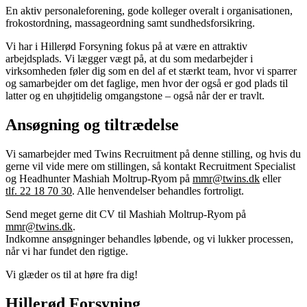
En aktiv personaleforening, gode kolleger overalt i organisationen,
frokostordning, massageordning samt sundhedsforsikring.
Vi har i Hillerød Forsyning fokus på at være en attraktiv
arbejdsplads. Vi lægger vægt på, at du som medarbejder i
virksomheden føler dig som en del af et stærkt team, hvor vi sparrer
og samarbejder om det faglige, men hvor der også er god plads til
latter og en uhøjtidelig omgangstone – også når der er travlt.
Ansøgning og tiltrædelse
Vi samarbejder med Twins Recruitment på denne stilling, og hvis du
gerne vil vide mere om stillingen, så kontakt Recruitment Specialist
og Headhunter Mashiah Moltrup-Ryom på
mmr@twins.dk
eller
tlf. 22 18 70 30
. Alle henvendelser behandles fortroligt.
Send meget gerne dit CV til Mashiah Moltrup-Ryom på
mmr@twins.dk
.
Indkomne ansøgninger behandles løbende, og vi lukker processen,
når vi har fundet den rigtige.
Vi glæder os til at høre fra dig!
Hillerød Forsyning