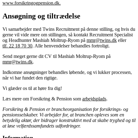
www.forsikringogpension.dk.
Ansøgning og tiltrædelse
Vi samarbejder med Twins Recruitment på denne stilling, og hvis du
gerne vil vide mere om stillingen, så kontakt Recruitment Specialist
og Headhunter Mashiah Moltrup-Ryom på
mmr@twins.dk
eller
tlf. 22 18 70 30
. Alle henvendelser behandles fortroligt.
Send meget gerne dit CV til Mashiah Moltrup-Ryom på
mmr@twins.dk
.
Indkomne ansøgninger behandles løbende, og vi lukker processen,
når vi har fundet den rigtige.
Vi glæder os til at høre fra dig!
Læs mere om Forsikring & Pension som
arbejdsplads
.
Forsikring & Pension er brancheorganisation for forsikrings- og
pensionsselskaber. Vi arbejder for, at branchen opleves som en
betydelig aktør, der bidrager konstruktivt med at skabe tryghed og til
at løse velfærdssamfundets udfordringer.
Information