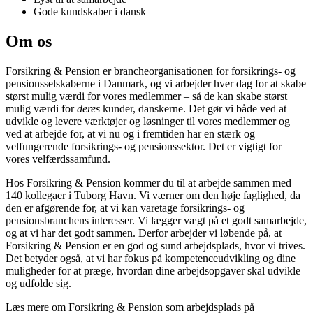
Gode kundskaber i dansk
Om os
Forsikring & Pension er brancheorganisationen for forsikrings- og
pensionsselskaberne i Danmark, og vi arbejder hver dag for at skabe
størst mulig værdi for vores medlemmer – så de kan skabe størst
mulig værdi for
deres
kunder, danskerne. Det gør vi både ved at
udvikle og levere værktøjer og løsninger til vores medlemmer og
ved at arbejde for, at vi nu og i fremtiden har en stærk og
velfungerende forsikrings- og pensionssektor. Det er vigtigt for
vores velfærdssamfund.
Hos Forsikring & Pension kommer du til at arbejde sammen med
140 kollegaer i Tuborg Havn. Vi værner om den høje faglighed, da
den er afgørende for, at vi kan varetage forsikrings- og
pensionsbranchens interesser. Vi lægger vægt på et godt samarbejde,
og at vi har det godt sammen. Derfor arbejder vi løbende på, at
Forsikring & Pension er en god og sund arbejdsplads, hvor vi trives.
Det betyder også, at vi har fokus på kompetenceudvikling og dine
muligheder for at præge, hvordan dine arbejdsopgaver skal udvikle
og udfolde sig.
Læs mere om Forsikring & Pension som arbejdsplads på