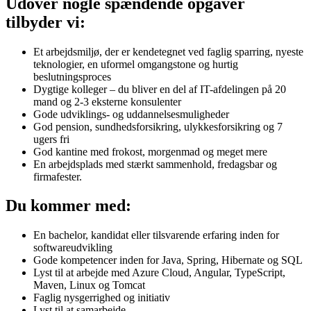
Udover nogle spændende opgaver
tilbyder vi:
Et arbejdsmiljø, der er kendetegnet ved faglig sparring, nyeste
teknologier, en uformel omgangstone og hurtig
beslutningsproces
Dygtige kolleger – du bliver en del af IT-afdelingen på 20
mand og 2-3 eksterne konsulenter
Gode udviklings- og uddannelsesmuligheder
God pension, sundhedsforsikring, ulykkesforsikring og 7
ugers fri
God kantine med frokost, morgenmad og meget mere
En arbejdsplads med stærkt sammenhold, fredagsbar og
firmafester.
Du kommer med:
En bachelor, kandidat eller tilsvarende erfaring inden for
softwareudvikling
Gode kompetencer inden for Java, Spring, Hibernate og SQL
Lyst til at arbejde med Azure Cloud, Angular, TypeScript,
Maven, Linux og Tomcat
Faglig nysgerrighed og initiativ
Lyst til at samarbejde