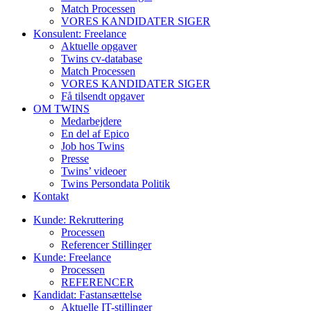
Match Processen
VORES KANDIDATER SIGER
Konsulent: Freelance
Aktuelle opgaver
Twins cv-database
Match Processen
VORES KANDIDATER SIGER
Få tilsendt opgaver
OM TWINS
Medarbejdere
En del af Epico
Job hos Twins
Presse
Twins’ videoer
Twins Persondata Politik
Kontakt
Kunde: Rekruttering
Processen
Referencer Stillinger
Kunde: Freelance
Processen
REFERENCER
Kandidat: Fastansættelse
Aktuelle IT-stillinger