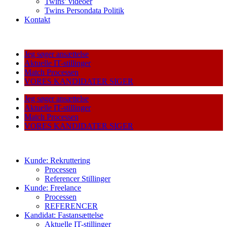
Twins’ videoer
Twins Persondata Politik
Kontakt
Jeg søger ansættelse
Aktuelle IT-stillinger
Match Processen
VORES KANDIDATER SIGER
Jeg søger ansættelse
Aktuelle IT-stillinger
Match Processen
VORES KANDIDATER SIGER
Kunde: Rekruttering
Processen
Referencer Stillinger
Kunde: Freelance
Processen
REFERENCER
Kandidat: Fastansættelse
Aktuelle IT-stillinger