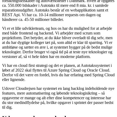
forsikringsselskaber og autoværksteder i Danmark. Hvert år opgøres
ca. 550.000 bilskader i Autotaks til mere end 8 mia. kr. i samlede
reparationsudgifter. Autotaks består af en webapplikation samt et
REST Api. Vi har ca. 10-14 millioner requests om dagen og
håndterer ca. 45-50 millioner billeder.
Vi er et lille udviklerteam, og hos os har du mulighed for at arbejde
med både frontend og backend. Vi arbejder med scrum som
projektform. Det betyder, at du ikke bliver overladt til dig selv, men
at du har dygtige kolleger tæt på, som altid er klar til sparring. Vi er
ambitiøse og sætter en ære i, at systemet bygger på de bedst mulige
teknologier. Derfor bruger vi også tid på at teste nye teknologier og
versioner af, så vi hele tiden har en moderne platform.
Vi har en cloud first strategi og det er planen, at Autotakssystemet i
løbet af 2022 skal flyttes til Azure Spring Cloud og Oracle Cloud.
Derfor vil det være en fordel, hvis du har erfaring med Spring Cloud
eller lignende.
Udover Cloudrejsen har systemet en lang backlog indeholdende nye
features, mere automatisering og løbende teknologisikring – så
opgaverne er mange og alt efter dine kompetencer og interesse har
du stor medindflydelse på, hvilke opgaver i sprintet der passer bedst
til dig.