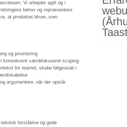
ranceteam. Vi arbejder agilt og i
webu
orretningens behov og repræsentere
kre, at produktet bliver, som
(Årh
Taas
ng og prioritering
en konsekvent værdifokuseret scoping
ntekst for teamet, skabe følgeskab i
værdiskabelse
 og argumentere, når der opstår
teknisk forståelse og gode