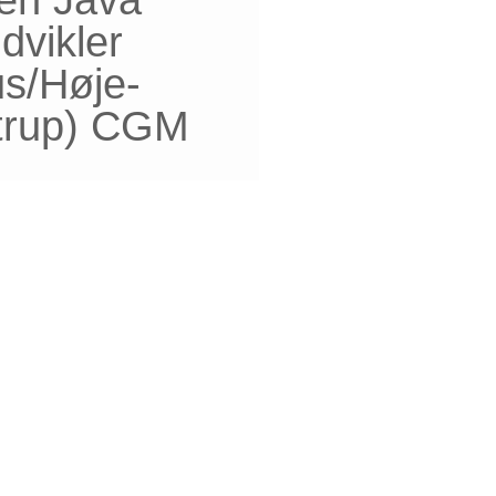
dvikler
us/Høje-
trup) CGM