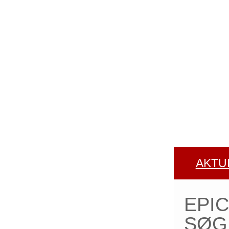
ODENSE)
AKTU
EPI
SØG