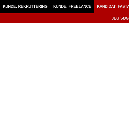
KUNDE: REKRUTTERING
KUNDE: FREELANCE
KANDIDAT: FAS
JEG SØ
PRODUCT OWN
STÆRK
FORRETNINGS
FORSTÅELSE (G