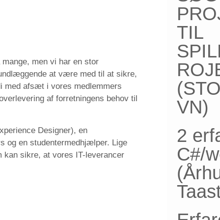
PRO
TIL
SPI
så mange, men vi har en stor
ROJ
rundlæggende at være med til at sikre,
(ST
ærdi med afsæt i vores medlemmers
verlevering af forretningens behov til
VN)
2 erf
Experience Designer), en
rs og en studentermedhjælper. Lige
C#/w
 kan sikre, at vores IT-leverancer
(Årh
Taas
Erfa