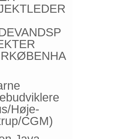
JEKTLEDER
LDEVANDSP
EKTER
ORKØBENHA
arne
ebudviklere
us/Høje-
trup/CGM)
ren Java