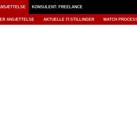
TANSÆTTELSE
KONSULENT: FREELANCE
GER ANSÆTTELSE
AKTUELLE IT-STILLINGER
MATCH PROCES
ER MED
MÆSSIG
F