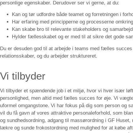
personlige egenskaber. Derudover ser vi gerne, at du:
Kan og tør udfordre både teamet og forretningen i forho
Har erfaring med principperne og processerne omkri
Kan skabe bro til relevante stakeholders og samarbej
Hylder fællesskabet og er med til at sikre det gode s
Du er desuden god til at arbejde i teams med fælles succes f
relationsskaber, og du arbejder struktureret.
Vi tilbyder
Vi tilbyder et spændende job i et miljø, hvor vi hver især lø
personlighed, men altid med fælles succes for øje. Vi vægt
uformel omgangstone. Vi har fokus på dig som person og sætt
vil du få gavn af vores attraktive personaleforhold, som bla
og sundhedsordning, adgang til massørordning i GF Huset, r
lækre og sunde frokostordning med mulighed for at købe a