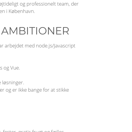
jtideligt og professionelt team, der
men i København.
 AMBITIONER
har arbejdet med node.js/Javascript
s og Vue.
e løsninger.
 og er ikke bange for at stikke
ester, gratis frugt og fælles