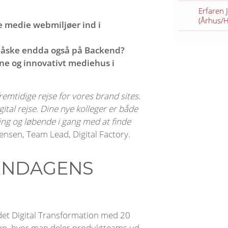
Erfaren 
(Århus/
te medie webmiljøer ind i
 måske endda også på Backend?
rne og innovativt mediehus i
remtidige rejse for vores brand sites.
gital rejse. Dine nye kolleger er både
kling og løbende i gang med at finde
ensen, Team Lead, Digital Factory.
ENDAGENS
rådet Digital Transformation med 20
ion, hvor man deler produktteams ud