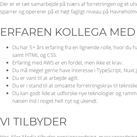
Der er et tæt samarbejde på tværs af forretningen og et uhø
sparrer og opererer på et højt fagligt niveau på Havnehol
ERFAREN KOLLEGA MED
Du har 5+ års erfaring fra en lignende rolle, hvor du 
samt HTML og CSS.
Erfaring med AWS er en fordel, men ikke et krav.
Du må meget gerne have interesse i TypeScript, Nuxt.j
Du er vant til at arbejde agilt.
Du er i stand til at omsætte forretningskrav til teknisk
Du kan godt lide at udforske nye teknologier og rammer
næsen ind i noget helt nyt og ukendt.
VI TILBYDER
Hos Aller Media tilbydes pensionsordning, massageordning, f