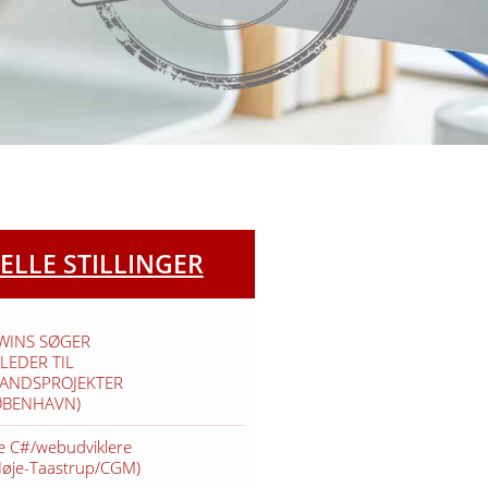
ELLE STILLINGER
TWINS SØGER
LEDER TIL
VANDSPROJEKTER
ØBENHAVN)
e C#/webudviklere
Høje-Taastrup/CGM)