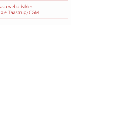
Java webudvikler
Høje-Taastrup) CGM