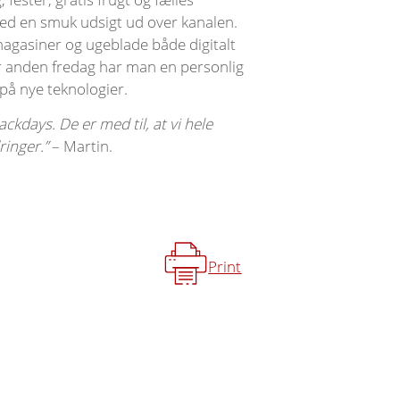
 med en smuk udsigt ud over kanalen.
magasiner og ugeblade både digitalt
er anden fredag ​​har man en personlig
 på nye teknologier.
kdays. De er med til, at vi hele
ringer.”
– Martin.
Print