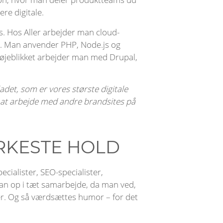
re digitale.
s. Hos Aller arbejder man cloud-
r. Man anvender PHP, Node.js og
 øjeblikket arbejder man med Drupal,
adet, som er vores største digitale
l at arbejde med andre brandsites på
RKESTE HOLD
ecialister, SEO-specialister,
an op i tæt samarbejde, da man ved,
ter. Og så værdsættes humor – for det