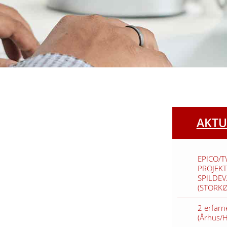
AKTU
EPICO/
PROJEKT
SPILDE
(STORK
2 erfarn
(Århus/