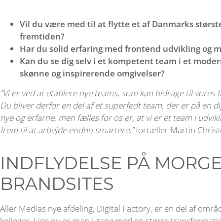
Vil du være med til at flytte et af Danmarks størs
fremtiden?
Har du solid erfaring med frontend udvikling og
Kan du se dig selv i et kompetent team i et mode
skønne og inspirerende omgivelser?
”Vi er ved at etablere nye teams, som kan bidrage til vores f
Du bliver derfor en del af et superfedt team, der er på en di
nye og erfarne, men fælles for os er, at vi er et team i udvi
frem til at arbejde endnu smartere,”
fortæller Martin Christ
INDFLYDELSE PÅ MORG
BRANDSITES
Aller Medias nye afdeling, Digital Factory, er en del af om
kolleger. Lige nu er man i gang med en større transformat