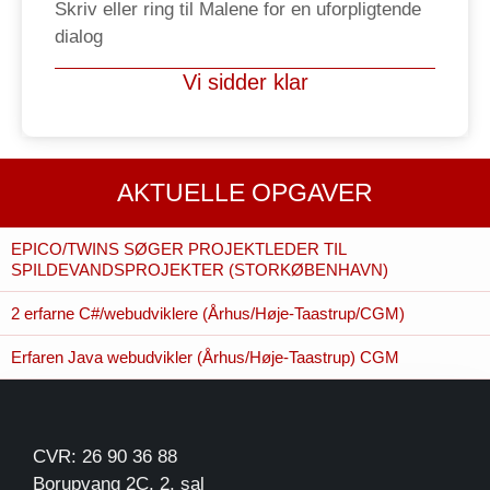
Skriv eller ring til Malene for en uforpligtende
dialog
Vi sidder klar
AKTUELLE OPGAVER
EPICO/TWINS SØGER PROJEKTLEDER TIL
SPILDEVANDSPROJEKTER (STORKØBENHAVN)
2 erfarne C#/webudviklere (Århus/Høje-Taastrup/CGM)
Erfaren Java webudvikler (Århus/Høje-Taastrup) CGM
CVR: 26 90 36 88
Borupvang 2C, 2. sal