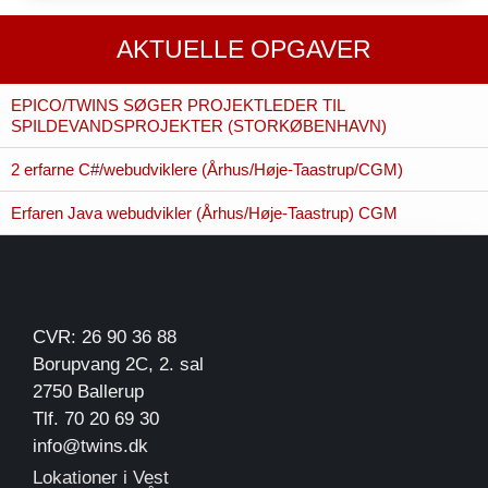
AKTUELLE OPGAVER
EPICO/TWINS SØGER PROJEKTLEDER TIL
SPILDEVANDSPROJEKTER (STORKØBENHAVN)
2 erfarne C#/webudviklere (Århus/Høje-Taastrup/CGM)
Erfaren Java webudvikler (Århus/Høje-Taastrup) CGM
CVR: 26 90 36 88
Borupvang 2C, 2. sal
2750 Ballerup
Tlf. 70 20 69 30
info@twins.dk
Lokationer i Vest