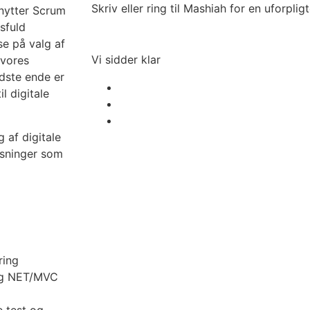
Skriv eller ring til Mashiah for en uforpli
enytter Scrum
sfuld
se på valg af
Vi sidder klar
 vores
idste ende er
l digitale
 af digitale
øsninger som
ring
 og NET/MVC