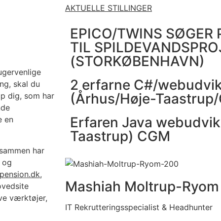
AKTUELLE STILLINGER
EPICO/TWINS SØGER
TIL SPILDEVANDSPRO
(STORKØBENHAVN)
ugervenlige
2 erfarne C#/webudvik
ng, skal du
(Århus/Høje-Taastrup
op dig, som har
nde
Erfaren Java webudvik
e en
Taastrup) CGM
m sammen har
s og
pension.dk
,
Mashiah Moltrup-Ryom
ovedsite
e værktøjer,
IT Rekrutteringsspecialist & Headhunter​