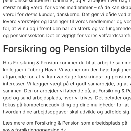
pensionsselskaberne i Danmark, og vi arbejder hver dag f
størst mulig værdi for vores medlemmer – så de kan skab
værdi for
deres
kunder, danskerne. Det gør vi både ved a
levere værktøjer og løsninger til vores medlemmer og ved
for, at vi nu og i fremtiden har en stærk og velfungerende
og pensionssektor. Det er vigtigt for vores velfærdssamf
Forsikring og Pension tilbyde
Hos Forsikring & Pension kommer du til at arbejde samm
kollegaer i Tuborg Havn. Vi værner om den høje faglighed
afgørende for, at vi kan varetage forsikrings- og pensio
interesser. Vi lægger vægt på et godt samarbejde, og at 
sammen. Derfor arbejder vi løbende på, at Forsikring & P
god og sund arbejdsplads, hvor vi trives. Det betyder også
fokus på kompetenceudvikling og dine muligheder for at
hvordan dine arbejdsopgaver skal udvikle og udfolde sig.
Læs mere om Forsikring & Pension som arbejdsplads på
www.forsikringogpension.dk.