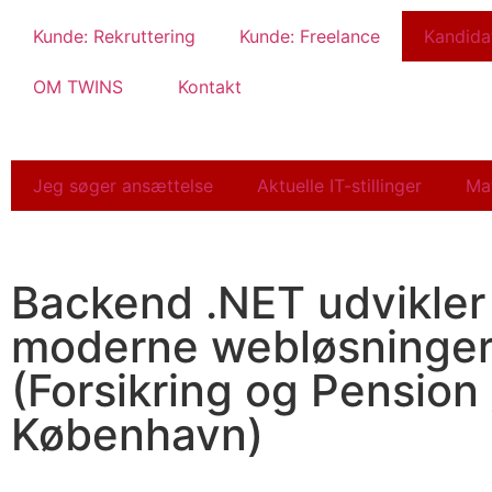
Kunde: Rekruttering
Kunde: Freelance
Kandida
OM TWINS
Kontakt
Jeg søger ansættelse
Aktuelle IT-stillinger
Ma
Backend .NET udvikler 
moderne webløsninge
(Forsikring og Pension 
København)