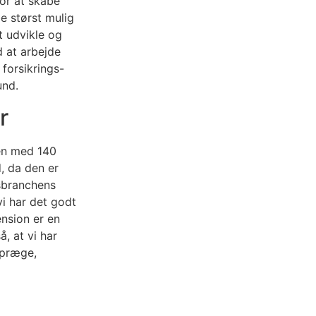
or at skabe
e størst mulig
t udvikle og
 at arbejde
 forsikrings-
und.
r
en med 140
, da den er
nsbranchens
vi har det godt
ension er en
, at vi har
 præge,