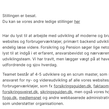
Stillingen er besat.
Du kan se vores andre ledige stillinger
her
Har du lyst til at arbejde med udvikling af moderne og br
websites og forbrugerværktøjer, primært backend udvikli
endelig læse videre. Forsikring og Pension søger lige net
lyst til at indgå i et erfarent, ansvarsbevidst og nærvære
udviklingsteam. Vi har travlt, men lægger vægt på at hav
udfordrende og sjov hverdag.
Teamet består af 4-5 udviklere og en scrum master, so
ansvaret for ny- og videreudvikling af alle vores website
forbrugerværktøjer, som fx
forsikringsguiden.dk
,
faktaom
forsikringsvejret.dk
,
sikringsguiden.dk
, men også vores h
fogp.dk
,
medlemsnet
og andre webbaserede administrativ
som understøtter organisationen.