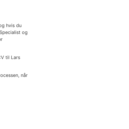
og hvis du
Specialist og
er
V til Lars
rocessen, når