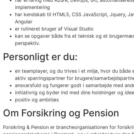
har erfaring med Azure, Devops, Git, automatisered
implementering
har kendskab til HTML5, CSS JavaScript, Jquery, Ja
Angular
er rutineret bruger af Visual Studio
kan se opgaver både fra et teknisk og et brugermæ
perspektiv.
Personligt er du:
en teamplayer, og du trives i et miljø, hvor du både 
aktiv sparringspartner for brugere/samarbejdspartn
ansvarsfuld og fungerer godt i samarbejde med and
initiativrig og byder ind med dine holdninger og idee
positiv og ambitiøs
Om Forsikring og Pension
Forsikring & Pension er brancheorganisationen for forsikr