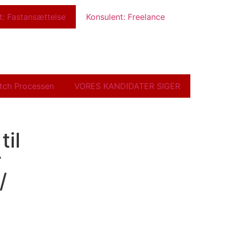
t: Fastansættelse
Konsulent: Freelance
tch Processen
VORES KANDIDATER SIGER
til
r
/