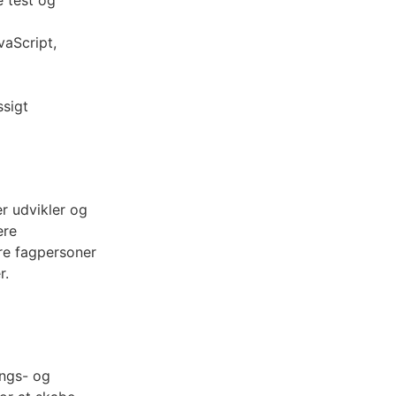
e test og
vaScript,
ssigt
er udvikler og
ere
re fagpersoner
r.
ings- og