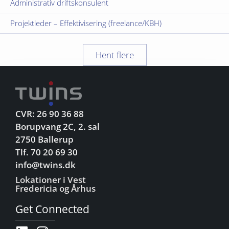
Administrativ driftskonsulent
Projektleder – Effektivisering (freelance/KBH)
Hent flere
CVR: 26 90 36 88
Borupvang 2C, 2. sal
2750 Ballerup
Tlf. 70 20 69 30
info@twins.dk
Lokationer i Vest
Fredericia og Århus
Get Connected